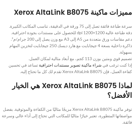
مميزات ماكينة Xerox AltaLink B8075
سرعة طباعة فائقة تصل إلى 75 ورقة في الدقيقة، تناسب المكاتب الكبيرة.
دقة طباعة عالية 1200×1200 dpi للحصول على مستندات بجودة احترافية.
دعم مقاسات ورق متعددة من A5 إلى A3 مع وزن يصل إلى 200 جرام/م².
ذاكرة داخلية بسعة 4 جيجابايت مع هارد ديسك 250 جيجابايت لتخزين المهام
بسهولة.
تصميم قوي ومتين بوزن 113 كجم، مع أبعاد مثالية لمكان العمل.
إذا كنت ترغب في
شراء ماكينة تصوير مستندات احترافية
تساعد في تحسين
كفاءة العمل، فإن Xerox AltaLink B8075 تقدم لك كل ما تحتاج إليه.
لماذا Xerox AltaLink B8075 هي الخيار
الأفضل؟
توفر ماكينة Xerox AltaLink B8075 مزيجًا مثاليًا من الكفاءة والموثوقية. بفضل
مواصفاتها المتطورة، تعتبر خيارًا مثاليًا للمكاتب التي تحتاج إلى أداء عالي وسرعة
فائقة.