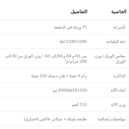
الخاصية
التفاصيل
السرعة
75 ورقة في الدقيقة
دقة الطباعة
1200×1200 dpi
مقاس الورق / وزن
من A5 و A4 و B4 إلى A3 – وزن الورق من 60 إلى
الورق
200 جرام/م²
الذاكرة
رام 4 جيجا + هارد ديسك 250 جيجا
أبعاد الآلة
850X665X1150 مم
وزن الآلة
113 كجم
مواصفات إضافية
طابعة شبكة + سكانر، فاكس (اختياري)