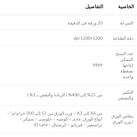
الخاصية
التفاصيل
السرعة
20 ورقة فى الدقيقة
دقة الطباعة
1200×1200 dpi
عدد النسخ
الممكن
إنتاجها
9999
بضغطة
واحدة
التكبير
من 25% إلى 400% ( الزيادة والنقص بـ 1% )
والتصغير
من A6 إلى A3 – وزن الورق من 52 إلى 300 جرام/م² –
مقاس الورق
أنواع الورق: عادى – كوشيه – جلوسى – ستيكر –
/ وزن الورق
ترانسفير – فبريانو – كريستال – ID card