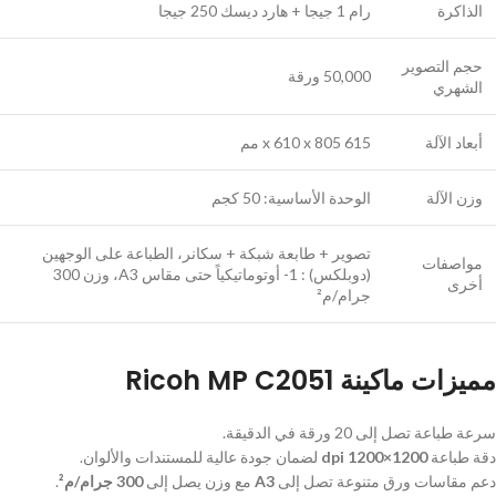
الذاكرة
رام 1 جيجا + هارد ديسك 250 جيجا
حجم التصوير
50,000 ورقة
الشهري
أبعاد الآلة
615 x 610 x 805 مم
وزن الآلة
الوحدة الأساسية: 50 كجم
تصوير + طابعة شبكة + سكانر، الطباعة على الوجهين
مواصفات
(دوبلكس) : 1- أوتوماتيكياً حتى مقاس A3، وزن 300
أخرى
جرام/م²
مميزات ماكينة Ricoh MP C2051
سرعة طباعة تصل إلى 20 ورقة في الدقيقة.
دقة طباعة
1200×1200 dpi
لضمان جودة عالية للمستندات والألوان.
دعم مقاسات ورق متنوعة تصل إلى
A3
مع وزن يصل إلى
300 جرام/م²
.