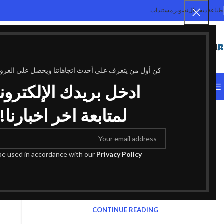
طباعة ديجيتال
تصوير مستندات
SELECT CATEGORY
كن أول من يتعرف على أحدث اتجاهاتنا ويحصل على العر
ادخل بريدك الإلكترون
التصنيفات
مقالة
لمتابعة اخر اخبارنا!
أبرز ماركات الطابعات الرقمية لعام
2025: اختيارات مميزة
0
 be used in accordance with our
Privacy Policy
By
Ansarmaps2@gmail.com
تعتبر الطابعات الرقمية من الأدوات الأساسية في العصر الحالي،
حيث توفر حلولاً عملية وفعّالة لاحتياجات الطباعة في العديد من
الأماكن مثل ال...
CONTINUE READING