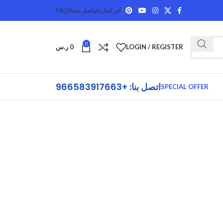
آخر اخبارنا
تواصل معنا
FAQS
0
LOGIN / REGISTER
0
ر.س
اتصل بنا: +966583917663
SPECIAL OFFER