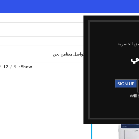
وض الحصرية
ي
الصفحة الرئيسية
المدونة
المتجر
تواصل معنا
من نحن
Xerox 66”
Show
9
12
Will