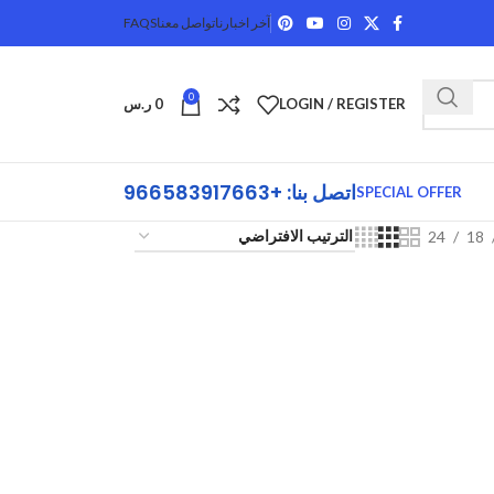
آخر اخبارنا
تواصل معنا
FAQS
0
LOGIN / REGISTER
0
ر.س
اتصل بنا: +966583917663
SPECIAL OFFER
24
18