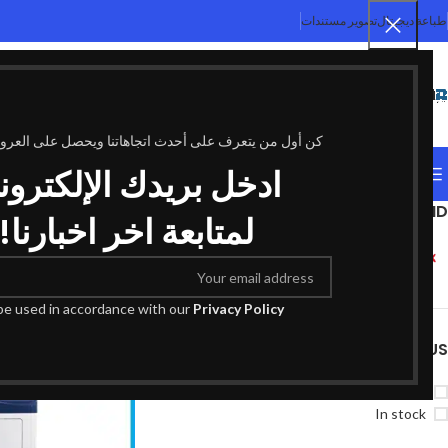
طباعة ديجيتال
تصوير مستندات
SELECT CATEGORY
كن أول من يتعرف على أحدث اتجاهاتنا ويحصل على العر
ادخل بريدك الإلكترون
التصنيفات
FILTER BY BRAND
الرئيسية
منتجات تحت الوسم “05
لمتابعة اخر اخبارنا!
Xerox
1
 be used in accordance with our
Privacy Policy
STOCK STATUS
On sale
In stock