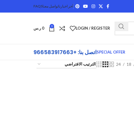
آخر اخبارنا
تواصل معنا
FAQS
0
LOGIN / REGISTER
0
ر.س
اتصل بنا: +966583917663
SPECIAL OFFER
24
18