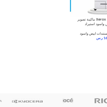
Xerox AltaLink B8065 ماكينة تصوير
واسود استيراد
ستندات ابيض واسود
1
ر.س