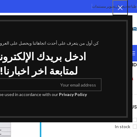
طباعة ديجيتال
تصوير مستندات
SELECT CATEGORY
كن أول من يتعرف على أحدث اتجاهاتنا ويحصل على العر
ادخل بريدك الإلكترون
التصنيفات
FILTER BY BRAND
الرئيسية
منتجات تحت ال
لمتابعة اخر اخبارنا!
Xerox
1
 be used in accordance with our
Privacy Policy
STOCK STATUS
On sale
In stock