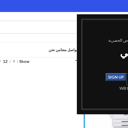
وض الحصرية
ي
الصفحة الرئيسية
المدونة
المتجر
تواصل معنا
من نحن
وسم “ماكينة تصوير للمؤسسات”
Show
9
12
Will