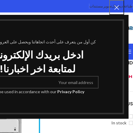
طباعة ديجيتال
تصوير مستندات
SELECT CATEGORY
كن أول من يتعرف على أحدث اتجاهاتنا ويحصل على العر
ادخل بريدك الإلكترون
التصنيفات
FILTER BY BRAND
الرئيسية
منتجات تحت ال
لمتابعة اخر اخبارنا!
Ricoh
1
 be used in accordance with our
Privacy Policy
STOCK STATUS
On sale
In stock