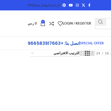
آخر اخبارنا
تواصل معنا
FAQS
0
LOGIN / REGISTER
0
ر.س
اتصل بنا: +966583917663
SPECIAL OFFER
24
18