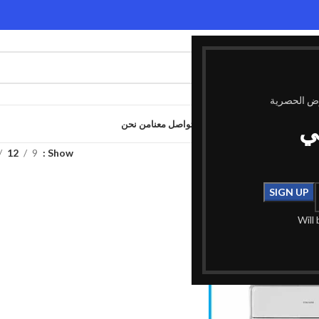
وض الحصرية
ي
الصفحة الرئيسية
المدونة
المتجر
تواصل معنا
من نحن
وسم “طابعة وسكانر شبكة”
Show
9
12
Will