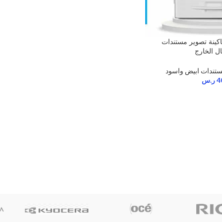
Ricoh MP  ماكينة تصوير مستندات
ل الخارج
ستندات ابيض واسود
4
ر.س