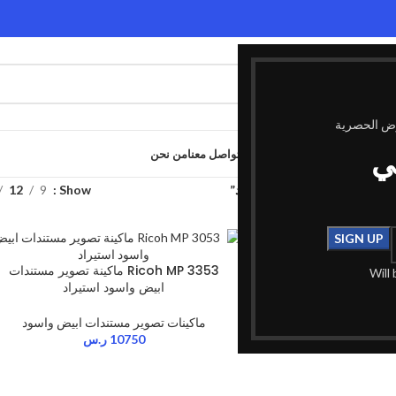
وض الحصرية
ي
الصفحة الرئيسية
المدونة
المتجر
تواصل معنا
من نحن
وسم “طابعة مكتبية أبيض وأسود”
Show
9
12
Ricoh MP 30 ماكينة تصوير مستندات
Ricoh MP 3353 ماكينة تصوير مستندات
Will
ود استيراد
ابيض واسود استيراد
ستندات ابيض واسود
ماكينات تصوير مستندات ابيض واسود
1
ر.س
10750
ر.س