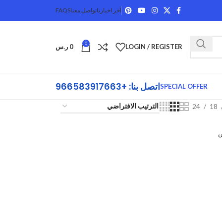
آخر اخبارنا
تواصل معنا
FAQS
0
LOGIN / REGISTER
0
ر.س
اتصل بنا: +966583917663
SPECIAL OFFER
24
18