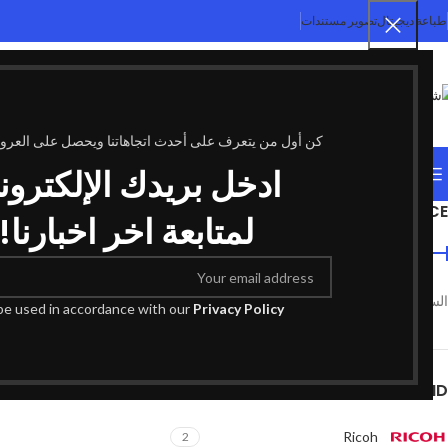
طباعة ديجيتال
تصوير مستندات
SELECT CATEGORY
كن أول من يتعرف على أحدث اتجاهاتنا ويحصل على العر
ادخل بريدك الإلكترون
التصنيفات
FILTER BY PRICE
الرئيسية
منتجات تحت ال
لمتابعة اخر اخبارنا!
السعر:
10000 ر.س
—
10750 ر.س
تصفية
53
 be used in accordance with our
Privacy Policy
ابيض واس
ماكينات تصوير م
0000
FILTER BY BRAND
Ricoh
2