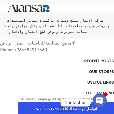
شركة الأنصار لبيع وصيانة ماكينات تصوير المستندات 
زيروكس وريكو وماكينات الطباعة الديجيتال وبلوتر والات 
طباعة تصويرية وتوفر قطع الغيار والأحبار. 
مجمع الصالحية للحاسبات - الملز - الرياض
Phone: +966583917663
RECENT POSTS
OUR STORES
USEFUL LINKS
FOOTER MENU
1
© 2024 Al-Ansar Company. All rights reserved.
Contact us
0
للتواصل مع خدمة العملاء: 966583917663+
Open
My account
Cart
Wishlist
Filters
Shop